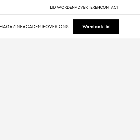
LID WORDEN
ADVERTEREN
CONTACT
MAGAZINE
ACADEMIE
OVER ONS
Word ook lid