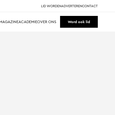
LID WORDEN
ADVERTEREN
CONTACT
MAGAZINE
ACADEMIE
OVER ONS
Word ook lid