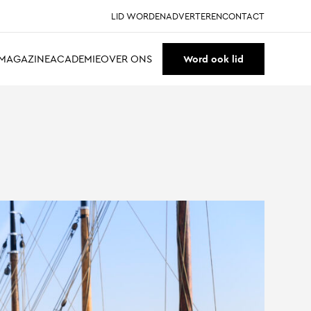
LID WORDEN
ADVERTEREN
CONTACT
MAGAZINE
ACADEMIE
OVER ONS
Word ook lid