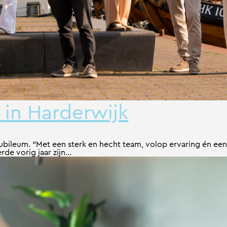
 in Harderwijk
g jubileum. “Met een sterk en hecht team, volop ervaring én een
de vorig jaar zijn...