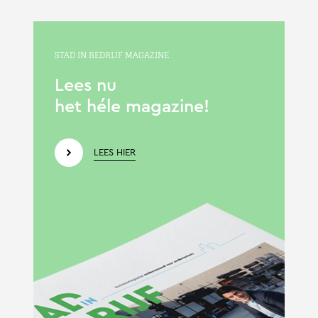
STAD IN BEDRIJF MAGAZINE
Lees nu
het héle magazine!
LEES HIER