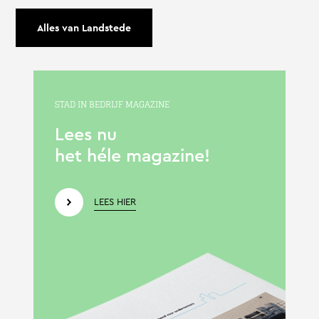
Alles van Landstede
STAD IN BEDRIJF MAGAZINE
Lees nu
het héle magazine!
LEES HIER