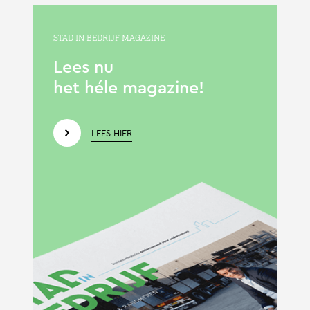
STAD IN BEDRIJF MAGAZINE
Lees nu
het héle magazine!
LEES HIER