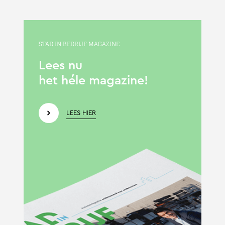
STAD IN BEDRIJF MAGAZINE
Lees nu
het héle magazine!
LEES HIER