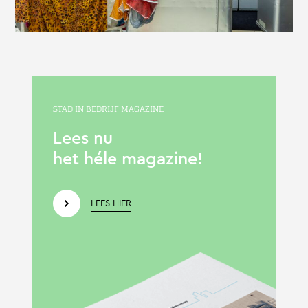
STAD IN BEDRIJF MAGAZINE
Lees nu
het héle magazine!
LEES HIER