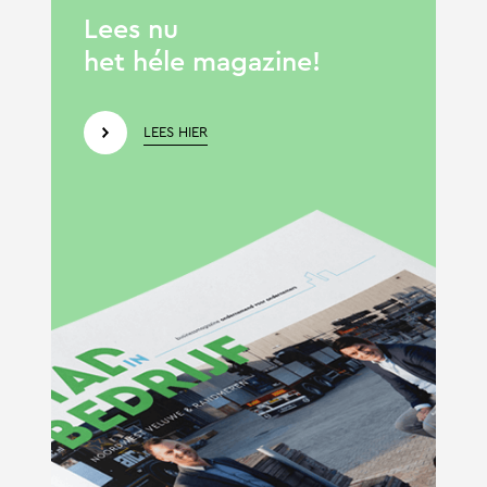
Lees nu
het héle magazine!
LEES HIER