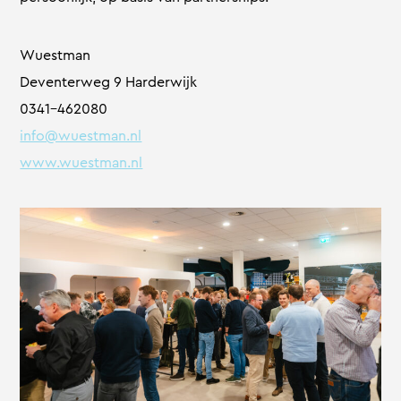
Wuestman
Deventerweg 9 Harderwijk
0341-462080
info@wuestman.nl
www.wuestman.nl