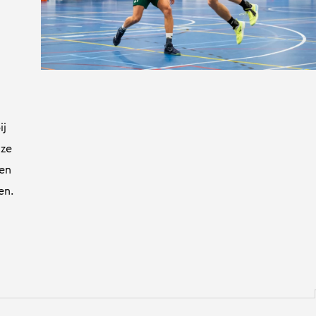
ij
nze
ten
en.