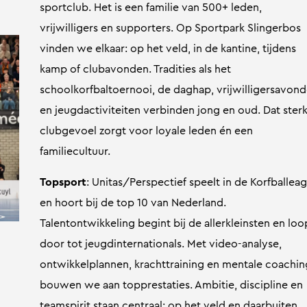
sportclub. Het is een familie van 500+ leden,
vrijwilligers en supporters. Op Sportpark Slingerbos
vinden we elkaar: op het veld, in de kantine, tijdens
kamp of clubavonden. Tradities als het
schoolkorfbaltoernooi, de daghap, vrijwilligersavon
en jeugdactiviteiten verbinden jong en oud. Dat ster
clubgevoel zorgt voor loyale leden én een
familiecultuur.
Topsport
: Unitas/Perspectief speelt in de Korfballea
en hoort bij de top 10 van Nederland.
Talentontwikkeling begint bij de allerkleinsten en loo
door tot jeugdinternationals. Met video-analyse,
ontwikkelplannen, krachttraining en mentale coachin
bouwen we aan topprestaties. Ambitie, discipline en
teamspirit staan centraal: op het veld en daarbuiten.