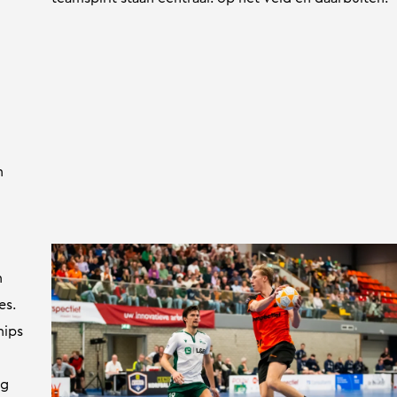
n
n
es.
hips
ng