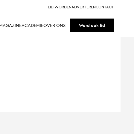
LID WORDEN
ADVERTEREN
CONTACT
MAGAZINE
ACADEMIE
OVER ONS
Word ook lid