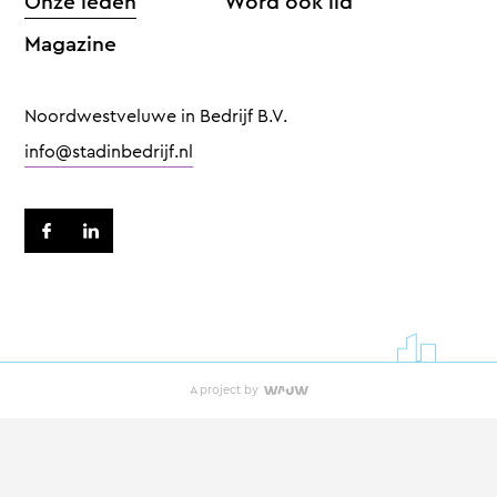
Onze leden
Word ook lid
Magazine
Noordwestveluwe in Bedrijf B.V.
info@stadinbedrijf.nl
A project by