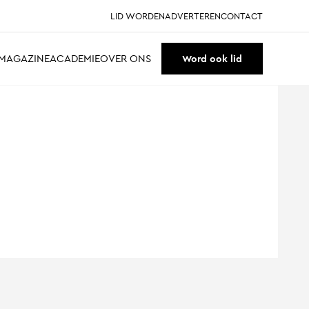
LID WORDEN
ADVERTEREN
CONTACT
MAGAZINE
ACADEMIE
OVER ONS
Word ook lid