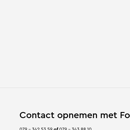
Contact opnemen met Fo
079 – 342 53 59
of
079 – 343 88 10