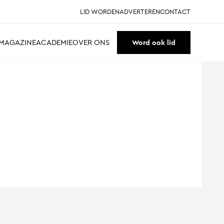
LID WORDEN
ADVERTEREN
CONTACT
MAGAZINE
ACADEMIE
OVER ONS
Word ook lid