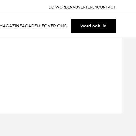
LID WORDEN
ADVERTEREN
CONTACT
MAGAZINE
ACADEMIE
OVER ONS
Word ook lid