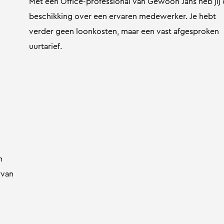
Met een Office-professional van Gewoon Jans heb jij
beschikking over een ervaren medewerker. Je hebt
verder geen loonkosten, maar een vast afgesproken
uurtarief.
n
rvan