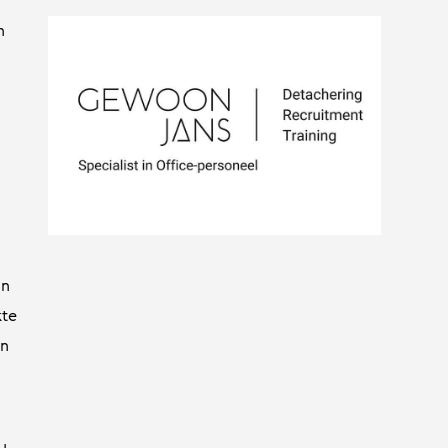
n
in
kte
en