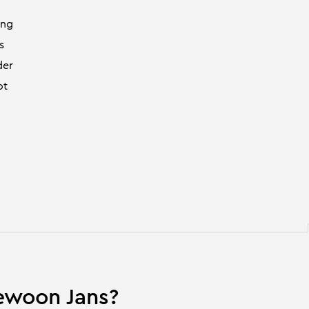
ing
s
der
ot
woon Jans?