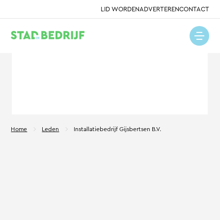
LID WORDEN
ADVERTEREN
CONTACT
Home
Leden
Installatiebedrijf Gijsbertsen B.V.