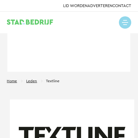
LID WORDEN
ADVERTEREN
CONTACT
Home
Leden
Textline