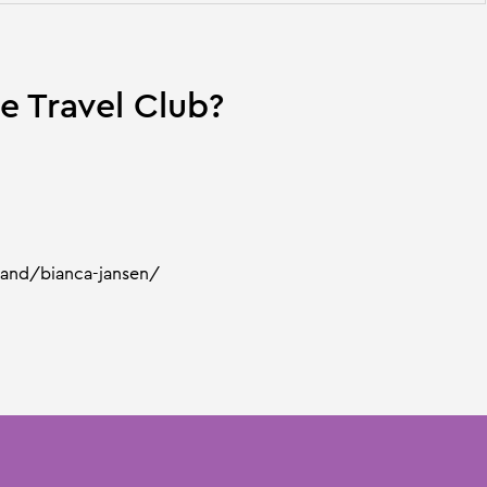
 Travel Club?
land/bianca-jansen/