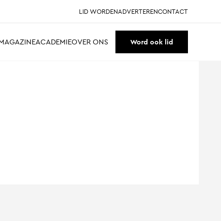
LID WORDEN
ADVERTEREN
CONTACT
MAGAZINE
ACADEMIE
OVER ONS
Word ook lid