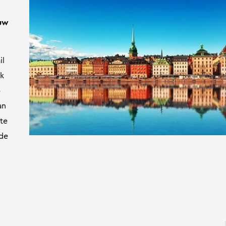
 uw
il
jk
b
an
te
 de