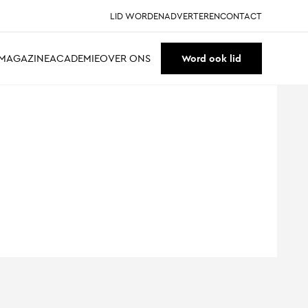
LID WORDEN
ADVERTEREN
CONTACT
MAGAZINE
ACADEMIE
OVER ONS
Word ook lid