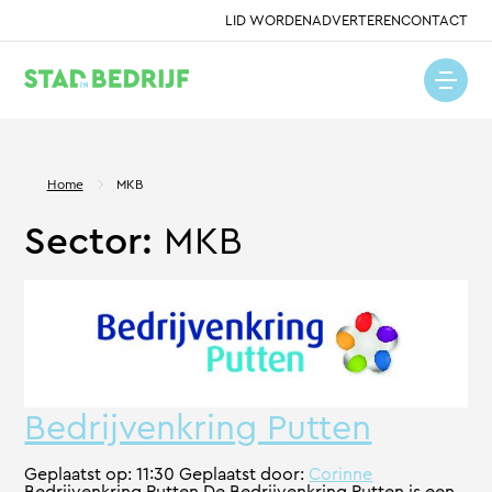
LID WORDEN
ADVERTEREN
CONTACT
Home
MKB
Sector:
MKB
Bedrijvenkring Putten
Geplaatst op:
11:30
Geplaatst door:
Corinne
Bedrijvenkring Putten De Bedrijvenkring Putten is een