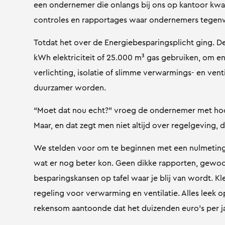
een ondernemer die onlangs bij ons op kantoor kwam
controles en rapportages waar ondernemers tegen
Totdat het over de Energiebesparingsplicht ging. D
kWh elektriciteit of 25.000 m³ gas gebruiken, om en
verlichting, isolatie of slimme verwarmings- en ven
duurzamer worden.
“Moet dat nou echt?” vroeg de ondernemer met hoor
Maar, en dat zegt men niet altijd over regelgeving, di
We stelden voor om te beginnen met een nulmeting: 
wat er nog beter kon. Geen dikke rapporten, gewoo
besparingskansen op tafel waar je blij van wordt. Kl
regeling voor verwarming en ventilatie. Alles leek o
rekensom aantoonde dat het duizenden euro’s per j