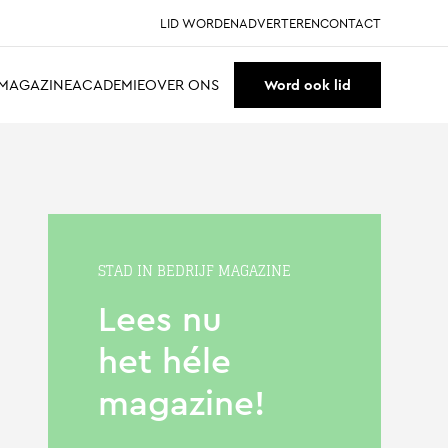
LID WORDEN
ADVERTEREN
CONTACT
MAGAZINE
ACADEMIE
OVER ONS
Word ook lid
STAD IN BEDRIJF MAGAZINE
Lees nu
het héle
magazine!