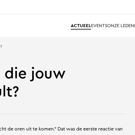
ACTUEEL
EVENTS
ONZE LEDEN
t?
g die jouw
lt?
ht de oren uit te komen.” Dat was de eerste reactie van