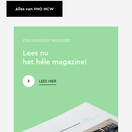
Alles van VNO NCW
STAD IN BEDRIJF MAGAZINE
Lees nu
het héle magazine!
LEES HIER