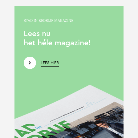
STAD IN BEDRIJF MAGAZINE
Lees nu
het héle magazine!
LEES HIER