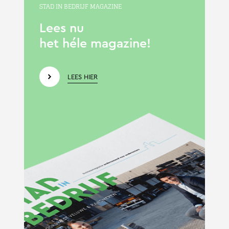
STAD IN BEDRIJF MAGAZINE
Lees nu
het héle magazine!
LEES HIER