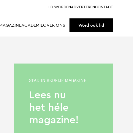
LID WORDEN
ADVERTEREN
CONTACT
MAGAZINE
ACADEMIE
OVER ONS
Word ook lid
STAD IN BEDRIJF MAGAZINE
Lees nu
het héle
magazine!