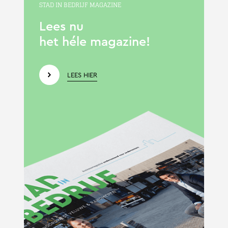
STAD IN BEDRIJF MAGAZINE
Lees nu
het héle magazine!
LEES HIER