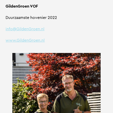
GildenGroen VOF
Duurzaamste hovenier 2022
info@GildenGroen.nl
www.GildenGroen.nl