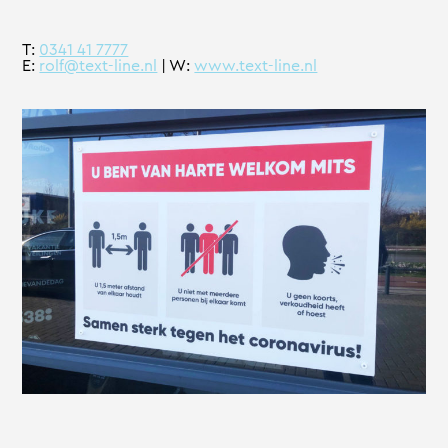
T:
0341 41 7777
E:
rolf@text-line.nl
| W:
www.text-line.nl