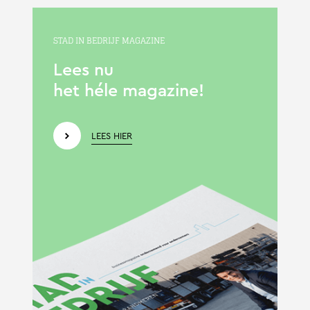
STAD IN BEDRIJF MAGAZINE
Lees nu
het héle magazine!
LEES HIER