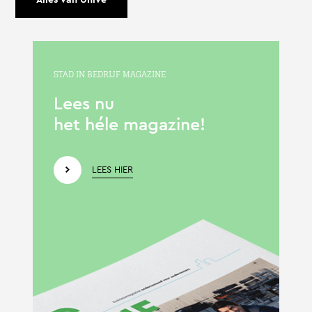
STAD IN BEDRIJF MAGAZINE
Lees nu
het héle magazine!
LEES HIER