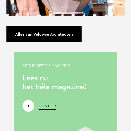
Alles van Veluwse Architecten
STAD IN BEDRIJF MAGAZINE
Lees nu
het héle magazine!
LEES HIER