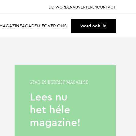
LID WORDEN
ADVERTEREN
CONTACT
MAGAZINE
ACADEMIE
OVER ONS
Word ook lid
STAD IN BEDRIJF MAGAZINE
Lees nu
het héle
magazine!