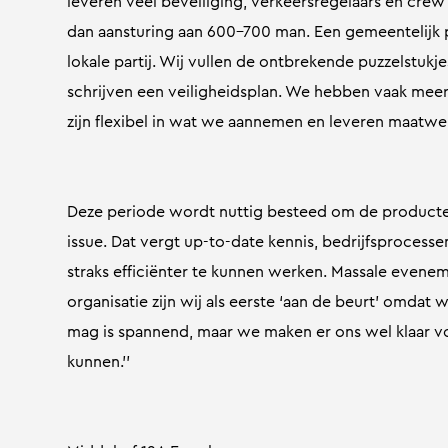
leveren veel beveiliging, verkeersregelaars en cr
dan aansturing aan 600-700 man. Een gemeentelijk 
lokale partij. Wij vullen de ontbrekende puzzelstu
schrijven een veiligheidsplan. We hebben vaak mee
zijn flexibel in wat we aannemen en leveren maatwe
Deze periode wordt nuttig besteed om de producten 
issue. Dat vergt up-to-date kennis, bedrijfsprocesse
straks efficiënter te kunnen werken. Massale evene
organisatie zijn wij als eerste ‘aan de beurt’ omdat
mag is spannend, maar we maken er ons wel klaar voo
kunnen.’’