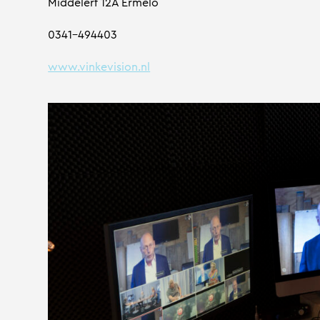
Middelerf 12A Ermelo
0341-494403
www.vinkevision.nl