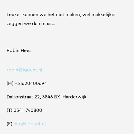
Leuker kunnen we het niet maken, wel makkelijker
zeggen we dan maar…
Robin Hees
robin@iqount.nl
(M) +31620400694
Daltonstraat 22, 3846 BX Harderwijk
(T) 0341-740800
(E)
info@iqount.nl