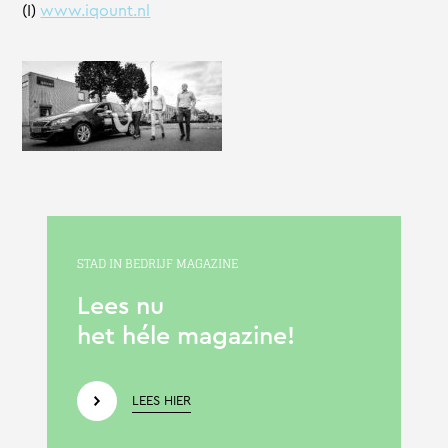
(I)
www.iqount.nl
STAD IN BEDRIJF MAGAZINE
Lees nu
het héle magazine!
LEES HIER