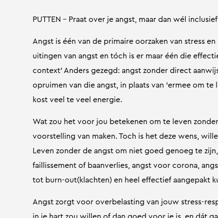
PUTTEN – Praat over je angst, maar dan wél inclusie
Angst is één van de primaire oorzaken van stress en 
uitingen van angst en tóch is er maar één die effect
context’ Anders gezegd: angst zonder direct aanwij
opruimen van die angst, in plaats van ‘ermee om te 
kost veel te veel energie.
Wat zou het voor jou betekenen om te leven zonder
voorstelling van maken. Toch is het deze wens, wille
Leven zonder de angst om niet goed genoeg te zijn, f
faillissement of baanverlies, angst voor corona, ang
tot burn-out(klachten) en heel effectief aangepakt
Angst zorgt voor overbelasting van jouw stress-res
in je hart zou willen of dan goed voor je is, en dát ga