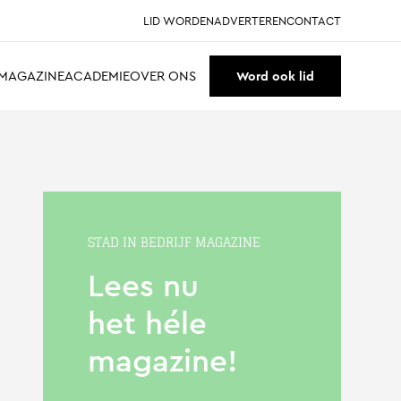
LID WORDEN
ADVERTEREN
CONTACT
MAGAZINE
ACADEMIE
OVER ONS
Word ook lid
STAD IN BEDRIJF MAGAZINE
Lees nu
het héle
magazine!