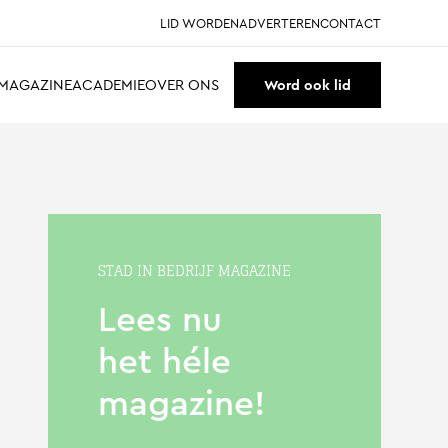
LID WORDEN
ADVERTEREN
CONTACT
MAGAZINE
ACADEMIE
OVER ONS
Word ook lid
STAD IN BEDRIJF MAGAZINE
Lees nu
het héle
magazine!