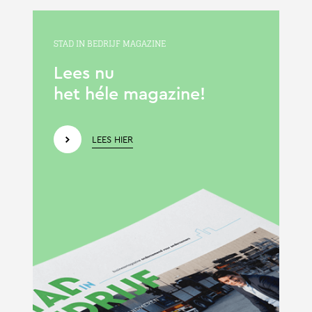
STAD IN BEDRIJF MAGAZINE
Lees nu
het héle magazine!
LEES HIER