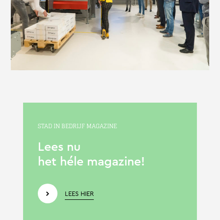
STAD IN BEDRIJF MAGAZINE
Lees nu
het héle magazine!
LEES HIER