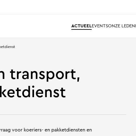
ACTUEEL
EVENTS
ONZE LEDEN
kketdienst
n transport,
kketdienst
 vraag voor koeriers- en pakketdiensten en