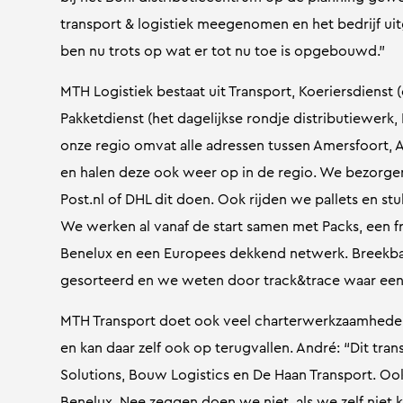
transport & logistiek meegenomen en het bedrijf uit
ben nu trots op wat er tot nu toe is opgebouwd.”
MTH Logistiek bestaat uit Transport, Koeriersdienst 
Pakketdienst (het dagelijkse rondje distributiewerk,
onze regio omvat alle adressen tussen Amersfoort, 
en halen deze ook weer op in de regio. We bezorge
Post.nl of DHL dit doen. Ook rijden we pallets en stu
We werken al vanaf de start samen met Packs, een fr
Benelux en een Europees dekkend netwerk. Breekb
gesorteerd en we weten door track&trace waar een p
MTH Transport doet ook veel charterwerkzaamheden 
en kan daar zelf ook op terugvallen. André: “Dit t
Solutions, Bouw Logistics en De Haan Transport. Ook
Benelux. Nee zeggen doen we niet, als we zelf niet