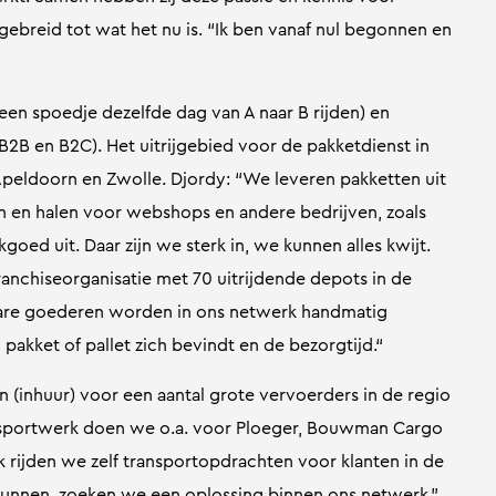
gebreid tot wat het nu is. “Ik ben vanaf nul begonnen en
(een spoedje dezelfde dag van A naar B rijden) en
 B2B en B2C). Het uitrijgebied voor de pakketdienst in
Apeldoorn en Zwolle. Djordy: “We leveren pakketten uit
n en halen voor webshops en andere bedrijven, zoals
kgoed uit. Daar zijn we sterk in, we kunnen alles kwijt.
anchiseorganisatie met 70 uitrijdende depots in de
are goederen worden in ons netwerk handmatig
akket of pallet zich bevindt en de bezorgtijd.“
(inhuur) voor een aantal grote vervoerders in de regio
ransportwerk doen we o.a. voor Ploeger, Bouwman Cargo
 rijden we zelf transportopdrachten voor klanten in de
 kunnen, zoeken we een oplossing binnen ons netwerk.”