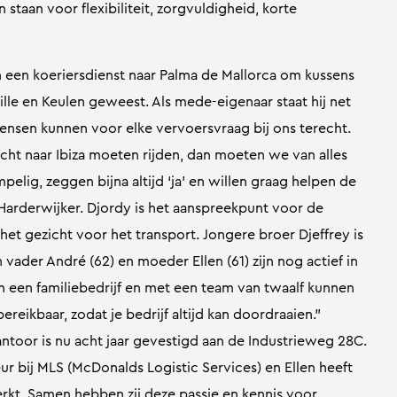
taan voor flexibiliteit, zorgvuldigheid, korte
 een koeriersdienst naar Palma de Mallorca om kussens
ille en Keulen geweest. Als mede-eigenaar staat hij net
Mensen kunnen voor elke vervoersvraag bij ons terecht.
ht naar Ibiza moeten rijden, dan moeten we van alles
lig, zeggen bijna altijd ‘ja’ en willen graag helpen de
 Harderwijker. Djordy is het aanspreekpunt voor de
het gezicht voor het transport. Jongere broer Djeffrey is
vader André (62) en moeder Ellen (61) zijn nog actief in
jn een familiebedrijf en met een team van twaalf kunnen
reikbaar, zodat je bedrijf altijd kan doordraaien.”
antoor is nu acht jaar gevestigd aan de Industrieweg 28C.
ur bij MLS (McDonalds Logistic Services) en Ellen heeft
rkt. Samen hebben zij deze passie en kennis voor