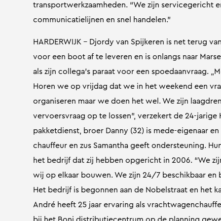
transportwerkzaamheden. “We zijn servicegericht en s
communicatielijnen en snel handelen.”
HARDERWIJK – Djordy van Spijkeren is net terug van
voor een boot af te leveren en is onlangs naar Marse
als zijn collega’s paraat voor een spoedaanvraag. „
Horen we op vrijdag dat we in het weekend een vrac
organiseren maar we doen het wel. We zijn laagdrempe
vervoersvraag op te lossen”, verzekert de 24-jarige
pakketdienst, broer Danny (32) is mede-eigenaar en 
chauffeur en zus Samantha geeft ondersteuning. Hun 
het bedrijf dat zij hebben opgericht in 2006. “We zi
wij op elkaar bouwen. We zijn 24/7 beschikbaar en be
Het bedrijf is begonnen aan de Nobelstraat en het k
André heeft 25 jaar ervaring als vrachtwagenchauffe
bij het Boni distributiecentrum op de planning gewe