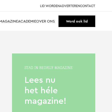
LID WORDEN
ADVERTEREN
CONTACT
MAGAZINE
ACADEMIE
OVER ONS
Word ook lid
STAD IN BEDRIJF MAGAZINE
Lees nu
het héle
magazine!