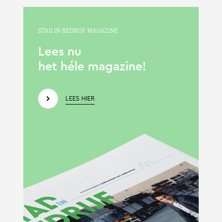
STAD IN BEDRIJF MAGAZINE
Lees nu
het héle magazine!
LEES HIER