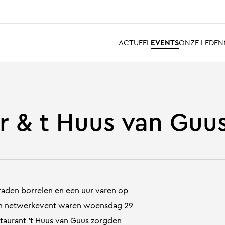
ACTUEEL
EVENTS
ONZE LEDEN
 & t Huus van Guu
den borrelen en een uur varen op
am netwerkevent waren woensdag 29
taurant ’t Huus van Guus zorgden