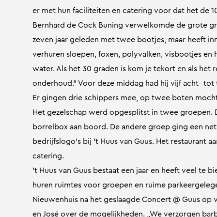
er met hun faciliteiten en catering voor dat het de 
Bernhard de Cock Buning verwelkomde de grote gro
zeven jaar geleden met twee bootjes, maar heeft i
verhuren sloepen, foxen, polyvalken, visbootjes en 
water. Als het 30 graden is kom je tekort en als he
onderhoud.” Voor deze middag had hij vijf acht- tot
Er gingen drie schippers mee, op twee boten mocht
Het gezelschap werd opgesplitst in twee groepen. 
borrelbox aan boord. De andere groep ging een n
bedrijfslogo’s bij ’t Huus van Guus. Het restaurant
catering.
’t Huus van Guus bestaat een jaar en heeft veel te bi
huren ruimtes voor groepen en ruime parkeergeleg
Nieuwenhuis na het geslaagde Concert @ Guus op v
en José over de mogelijkheden. „We verzorgen barbe