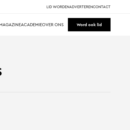
LID WORDEN
ADVERTEREN
CONTACT
MAGAZINE
ACADEMIE
OVER ONS
Word ook lid
s