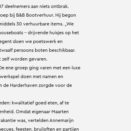
107 deelnemers aan niets ontbrak.
ep bij B&B Bootverhuur. Hij begon
nmiddels 30 verhuurbare items. „We
houseboats – drijvende huisjes op het
t regent doen we poetswerk en
 twaalf persoons boten beschikbaar.
 zelf worden gevaren.
De ene groep ging varen met een luxe
etwerkspel doen met namen en
 aan de Harderhaven zorgde voor de
eden: kwalitatief goed eten, af te
enheid. Omdat eigenaar Maarten
akantie was, vertelden Annemarijn
cues, feesten, bruiloften en partijen