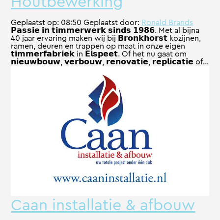
Houtbewerking
Geplaatst op:
08:50
Geplaatst door:
Ronald Brands
𝗣𝗮𝘀𝘀𝗶𝗲 𝗶𝗻 𝘁𝗶𝗺𝗺𝗲𝗿𝘄𝗲𝗿𝗸 𝘀𝗶𝗻𝗱𝘀 𝟭𝟵𝟴𝟲. Met al bijna
40 jaar ervaring maken wij bij 𝗕𝗿𝗼𝗻𝗸𝗵𝗼𝗿𝘀𝘁 kozijnen,
ramen, deuren en trappen op maat in onze eigen
𝘁𝗶𝗺𝗺𝗲𝗿𝗳𝗮𝗯𝗿𝗶𝗲𝗸 in 𝗘𝗹𝘀𝗽𝗲𝗲𝘁. Of het nu gaat om
𝗻𝗶𝗲𝘂𝘄𝗯𝗼𝘂𝘄, 𝘃𝗲𝗿𝗯𝗼𝘂𝘄, 𝗿𝗲𝗻𝗼𝘃𝗮𝘁𝗶𝗲, 𝗿𝗲𝗽𝗹𝗶𝗰𝗮𝘁𝗶𝗲 of...
Caan installatie & afbouw